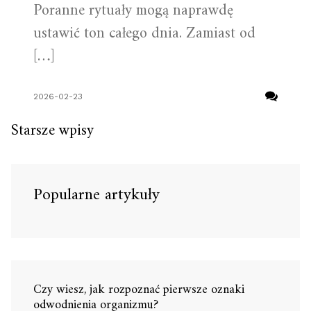
Poranne rytuały mogą naprawdę
ustawić ton całego dnia. Zamiast od
[…]
2026-02-23
Nawigacja
Starsze wpisy
po
wpisach
Popularne artykuły
Czy wiesz, jak rozpoznać pierwsze oznaki
odwodnienia organizmu?