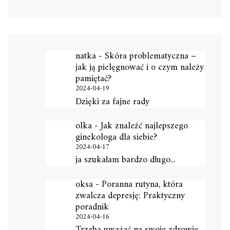
natka
-
Skóra problematyczna –
jak ją pielęgnować i o czym należy
pamiętać?
2024-04-19
Dzięki za fajne rady
olka
-
Jak znaleźć najlepszego
ginekologa dla siebie?
2024-04-17
ja szukałam bardzo długo...
oksa
-
Poranna rutyna, która
zwalcza depresję: Praktyczny
poradnik
2024-04-16
Trzeba uważać na swoje zdrowie