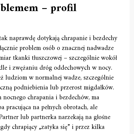
oblemem – profil
tak naprawdę dotykają chrapanie i bezdechy
yłącznie problem osób o znacznej nadwadze
iar tkanki tłuszczowej – szczególnie wokół
rdle i zwężaniu dróg oddechowych w nocy.
ież ludziom w normalnej wadze, szczególnie
iczną podniebienia lub przerost migdałków.
em nocnego chrapania i bezdechów, ma
ba pracująca na pełnych obrotach, ale
artner lub partnerka narzekają na głośne
dy chrapiący „zatyka się” i przez kilka