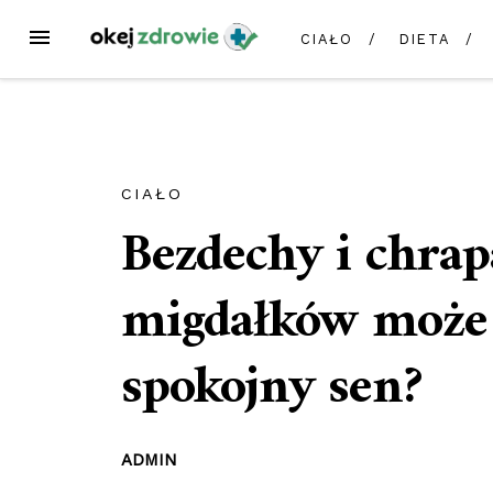
Przejdź
MENU
CIAŁO
DIETA
do
treści
CIAŁO
Bezdechy i chrap
migdałków może
spokojny sen?
ADMIN