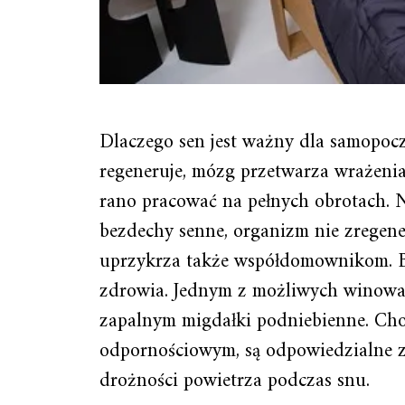
Dlaczego sen jest ważny dla samopocz
regeneruje, mózg przetwarza wrażenia
rano pracować na pełnych obrotach. Ni
bezdechy senne, organizm nie zregener
uprzykrza także współdomownikom. Be
zdrowia. Jednym z możliwych winowaj
zapalnym migdałki podniebienne. Choć
odpornościowym, są odpowiedzialne za
drożności powietrza podczas snu.