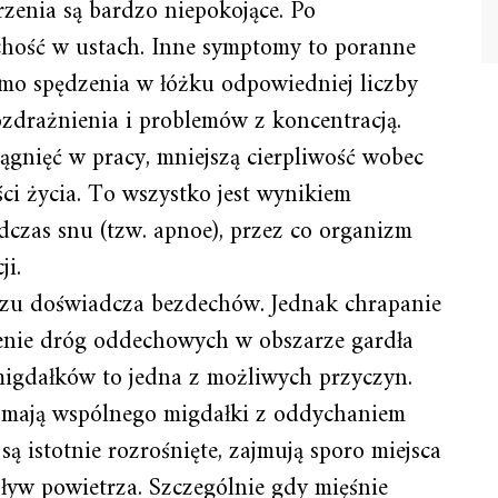
rzenia są bardzo niepokojące. Po
hość w ustach. Inne symptomy to poranne
imo spędzenia w łóżku odpowiedniej liczby
zdrażnienia i problemów z koncentracją.
gnięć w pracy, mniejszą cierpliwość wobec
i życia. To wszystko jest wynikiem
czas snu (tzw. apnoe), przez co organizm
ji.
razu doświadcza bezdechów. Jednak chrapanie
żenie dróg oddechowych w obszarze gardła
migdałków to jedna z możliwych przyczyn.
o mają wspólnego migdałki z oddychaniem
są istotnie rozrośnięte, zajmują sporo miejsca
ływ powietrza. Szczególnie gdy mięśnie