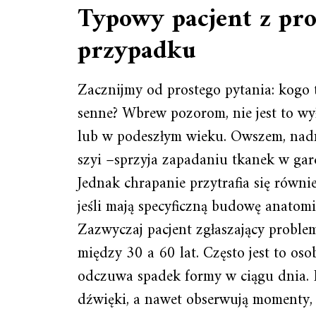
Typowy pacjent z pr
przypadku
Zacznijmy od prostego pytania: kogo 
senne? Wbrew pozorom, nie jest to w
lub w podeszłym wieku. Owszem, nadm
szyi –sprzyja zapadaniu tkanek w ga
Jednak chrapanie przytrafia się równ
jeśli mają specyficzną budowę anatom
Zazwyczaj pacjent zgłaszający probl
między 30 a 60 lat. Często jest to oso
odczuwa spadek formy w ciągu dnia. P
dźwięki, a nawet obserwują momenty, g