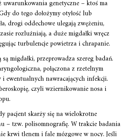
ż uwarunkowania genetyczne – ktoś ma
 Gdy do tego dołożymy otyłość lub
ła, drogi oddechowe ulegają zwężeniu,
zasie rozluźniają, a duże migdałki wręcz
tęgując turbulencje powietrza i chrapanie.
ą są migdałki, przeprowadza szereg badań.
aryngologiczna, połączona z rzetelnym
 ewentualnych nawracających infekcji.
beroskopię, czyli wziernikowanie nosa i
opu.
y pacjent skarży się na wielokrotne
nu – tzw. polisomnografię. W trakcie badania
nie krwi tlenem i fale mózgowe w nocy. Jeśli