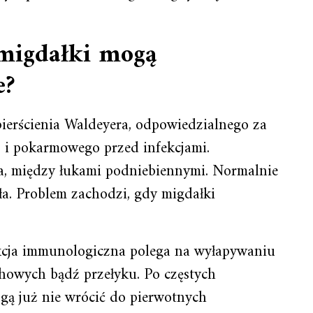
 migdałki mogą
e?
pierścienia Waldeyera, odpowiedzialnego za
 i pokarmowego przed infekcjami.
a, między łukami podniebiennymi. Normalnie
ła. Problem zachodzi, gdy migdałki
kcja immunologiczna polega na wyłapywaniu
owych bądź przełyku. Po częstych
mogą już nie wrócić do pierwotnych