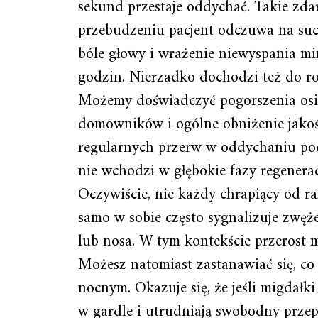
sekund przestaje oddychać. Takie zda
przebudzeniu pacjent odczuwa na suc
bóle głowy i wrażenie niewyspania m
godzin. Nierzadko dochodzi też do ro
Możemy doświadczyć pogorszenia osią
domowników i ogólne obniżenie jakośc
regularnych przerw w oddychaniu pod
nie wchodzi w głębokie fazy regenerac
Oczywiście, nie każdy chrapiący od 
samo w sobie często sygnalizuje zwę
lub nosa. W tym kontekście przerost 
Możesz natomiast zastanawiać się, c
nocnym. Okazuje się, że jeśli migdałki 
w gardle i utrudniają swobodny przep