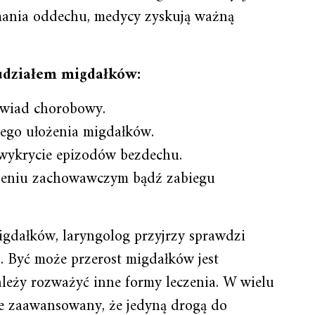
mania oddechu, medycy zyskują ważną
udziałem migdałków:
ywiad chorobowy.
ego ułożenia migdałków.
 wykrycie epizodów bezdechu.
czeniu zachowawczym bądź zabiegu
gdałków, laryngolog przyjrzy sprawdzi
ta. Być może przerost migdałków jest
leży rozważyć inne formy leczenia. W wielu
le zaawansowany, że jedyną drogą do