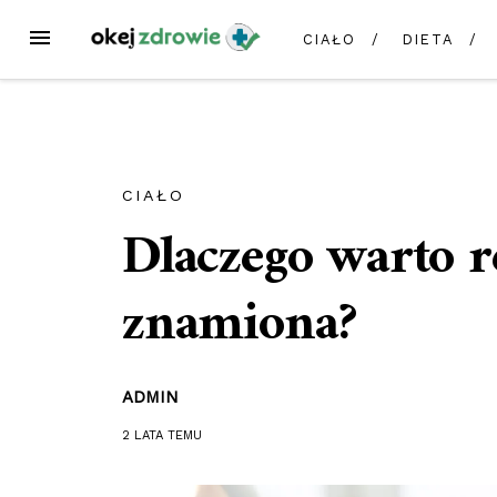
Przejdź
MENU
CIAŁO
DIETA
do
treści
CIAŁO
Dlaczego warto r
znamiona?
ADMIN
2 LATA
TEMU