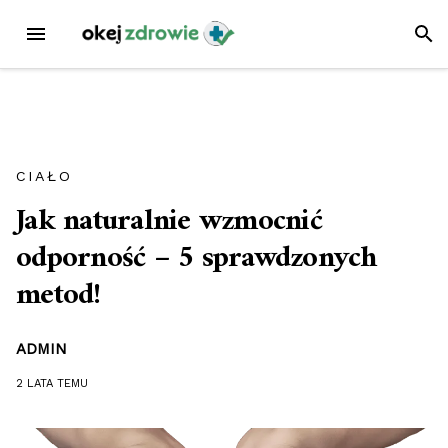
Przejdź
MENU
SZUK
do
treści
CIAŁO
Jak naturalnie wzmocnić
odporność – 5 sprawdzonych
metod!
ADMIN
2 LATA
TEMU