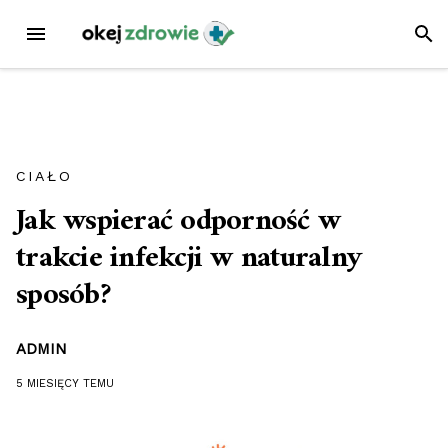
Przejdź
MENU
SZUK
do
treści
CIAŁO
Jak wspierać odporność w
trakcie infekcji w naturalny
sposób?
ADMIN
5 MIESIĘCY
TEMU