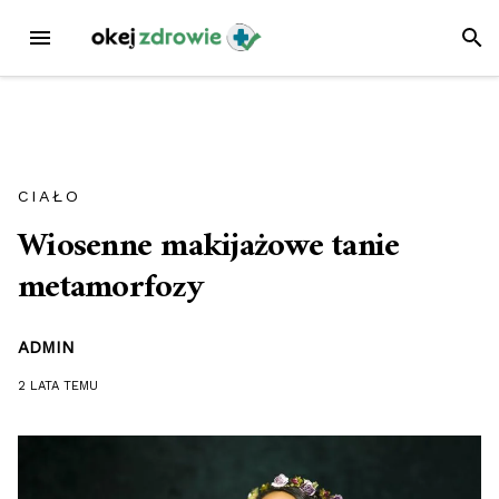
Przejdź
MENU
SZUK
do
treści
CIAŁO
Wiosenne makijażowe tanie
metamorfozy
ADMIN
2 LATA
TEMU