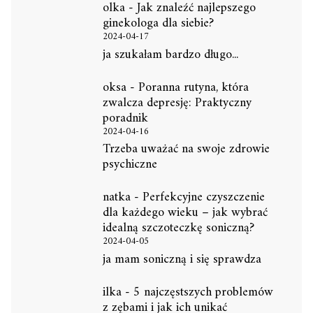
olka
-
Jak znaleźć najlepszego
ginekologa dla siebie?
2024-04-17
ja szukałam bardzo długo...
oksa
-
Poranna rutyna, która
zwalcza depresję: Praktyczny
poradnik
2024-04-16
Trzeba uważać na swoje zdrowie
psychiczne
natka
-
Perfekcyjne czyszczenie
dla każdego wieku – jak wybrać
idealną szczoteczkę soniczną?
2024-04-05
ja mam soniczną i się sprawdza
ilka
-
5 najczęstszych problemów
z zębami i jak ich unikać