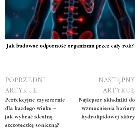
Jak budować odporność organizmu przez cały rok?
Nawigacja
POPRZEDNI
NASTĘPNY
wpisu
ARTYKUŁ
ARTYKUŁ
Perfekcyjne czyszczenie
Najlepsze składniki do
dla każdego wieku –
wzmocnienia bariery
jak wybrać idealną
hydrolipidowej skóry
szczoteczkę soniczną?