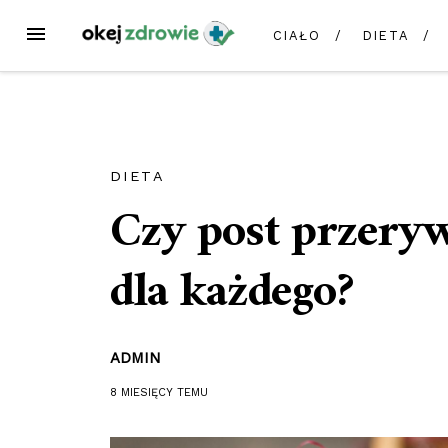
Przejdź
MENU
CIAŁO
DIETA
do
treści
DIETA
Czy post przeryw
dla każdego?
ADMIN
8 MIESIĘCY
TEMU