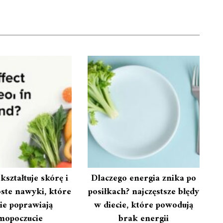
 kształtuje skórę i
Dlaczego energia znika po
oste nawyki, które
posiłkach? najczęstsze błędy
ie poprawiają
w diecie, które powodują
mopoczucie
brak energii