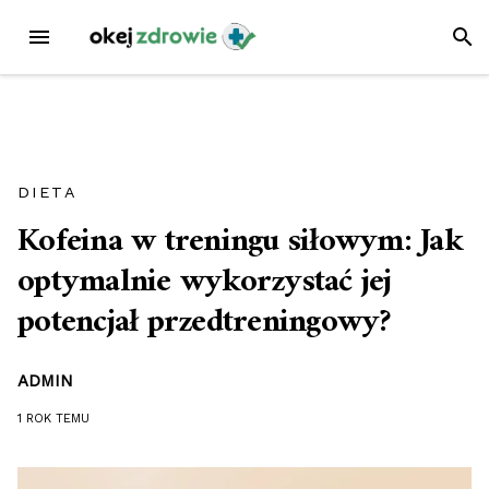
Przejdź
MENU
SZUK
do
treści
DIETA
Kofeina w treningu siłowym: Jak
optymalnie wykorzystać jej
potencjał przedtreningowy?
ADMIN
1 ROK
TEMU