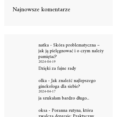
Najnowsze komentarze
natka
-
Skóra problematyczna –
jak ją pielęgnować i o czym należy
pamiętać?
2024-04-19
Dzięki za fajne rady
olka
-
Jak znaleźć najlepszego
ginekologa dla siebie?
2024-04-17
ja szukałam bardzo długo...
oksa
-
Poranna rutyna, która
zwalcza depresję: Praktyczny