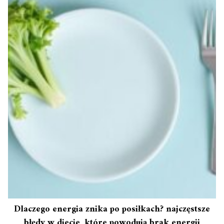
Dlaczego energia znika po posiłkach? najczęstsze
błędy w diecie, które powodują brak energii