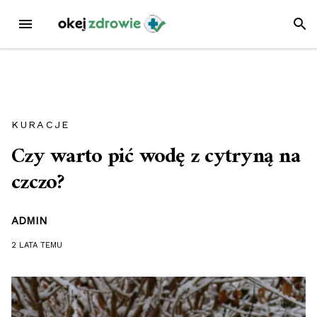
Przejdź
MENU
SZUK
do
treści
KURACJE
Czy warto pić wodę z cytryną na
czczo?
ADMIN
2 LATA
TEMU