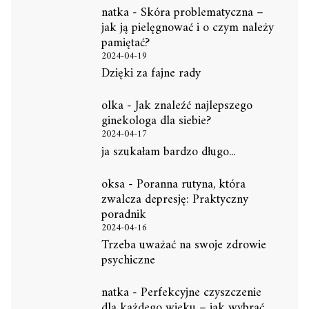
natka
-
Skóra problematyczna –
jak ją pielęgnować i o czym należy
pamiętać?
2024-04-19
Dzięki za fajne rady
olka
-
Jak znaleźć najlepszego
ginekologa dla siebie?
2024-04-17
ja szukałam bardzo długo...
oksa
-
Poranna rutyna, która
zwalcza depresję: Praktyczny
poradnik
2024-04-16
Trzeba uważać na swoje zdrowie
psychiczne
natka
-
Perfekcyjne czyszczenie
dla każdego wieku – jak wybrać