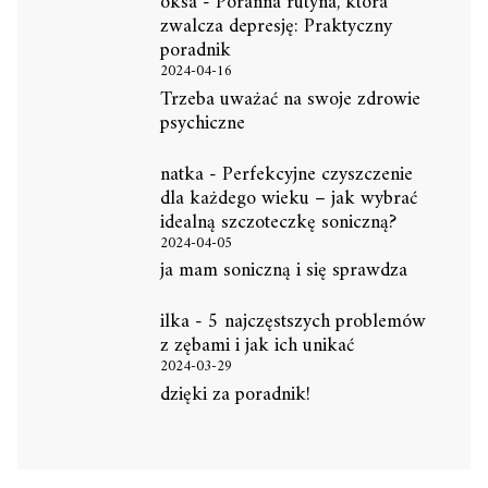
oksa
-
Poranna rutyna, która
zwalcza depresję: Praktyczny
poradnik
2024-04-16
Trzeba uważać na swoje zdrowie
psychiczne
natka
-
Perfekcyjne czyszczenie
dla każdego wieku – jak wybrać
idealną szczoteczkę soniczną?
2024-04-05
ja mam soniczną i się sprawdza
ilka
-
5 najczęstszych problemów
z zębami i jak ich unikać
2024-03-29
dzięki za poradnik!