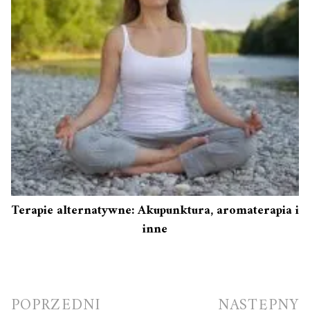
Terapie alternatywne: Akupunktura, aromaterapia i
inne
Nawigacja
POPRZEDNI
NASTĘPNY