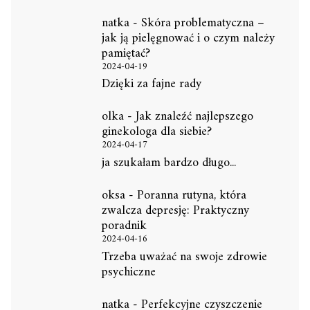
natka
-
Skóra problematyczna –
jak ją pielęgnować i o czym należy
pamiętać?
2024-04-19
Dzięki za fajne rady
olka
-
Jak znaleźć najlepszego
ginekologa dla siebie?
2024-04-17
ja szukałam bardzo długo...
oksa
-
Poranna rutyna, która
zwalcza depresję: Praktyczny
poradnik
2024-04-16
Trzeba uważać na swoje zdrowie
psychiczne
natka
-
Perfekcyjne czyszczenie