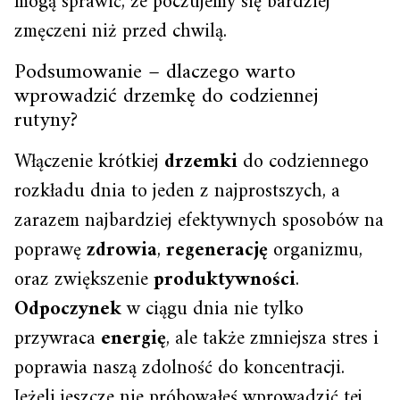
mogą sprawić, że poczujemy się bardziej
zmęczeni niż przed chwilą.
Podsumowanie – dlaczego warto
wprowadzić drzemkę do codziennej
rutyny?
Włączenie krótkiej
drzemki
do codziennego
rozkładu dnia to jeden z najprostszych, a
zarazem najbardziej efektywnych sposobów na
poprawę
zdrowia
,
regenerację
organizmu,
oraz zwiększenie
produktywności
.
Odpoczynek
w ciągu dnia nie tylko
przywraca
energię
, ale także zmniejsza stres i
poprawia naszą zdolność do koncentracji.
Jeżeli jeszcze nie próbowałeś wprowadzić tej