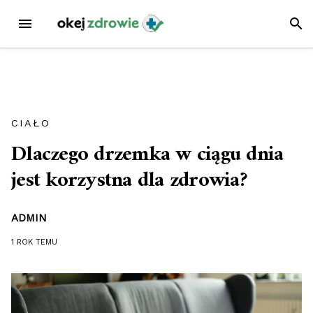
Przejdź
MENU
SZUK
do
treści
CIAŁO
Dlaczego drzemka w ciągu dnia
jest korzystna dla zdrowia?
ADMIN
1 ROK
TEMU