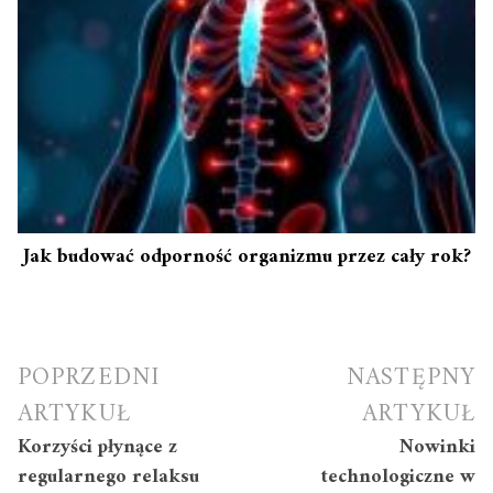
Jak budować odporność organizmu przez cały rok?
Nawigacja
POPRZEDNI
NASTĘPNY
wpisu
ARTYKUŁ
ARTYKUŁ
Korzyści płynące z
Nowinki
regularnego relaksu
technologiczne w