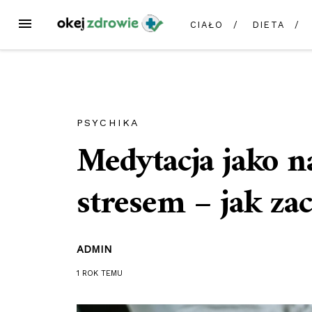
Przejdź
MENU
CIAŁO
DIETA
do
treści
PSYCHIKA
Medytacja jako n
stresem – jak zac
ADMIN
1 ROK
TEMU