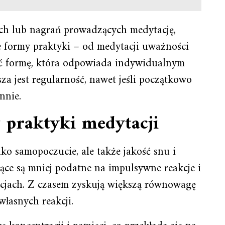
ych lub nagrań prowadzących medytację,
żne formy praktyki – od medytacji uważności
eźć formę, która odpowiada indywidualnym
za jest regularność, nawet jeśli początkowo
nnie.
j praktyki medytacji
ko samopoczucie, ale także jakość snu i
ce są mniej podatne na impulsywne reakcje i
uacjach. Z czasem zyskują większą równowagę
łasnych reakcji.