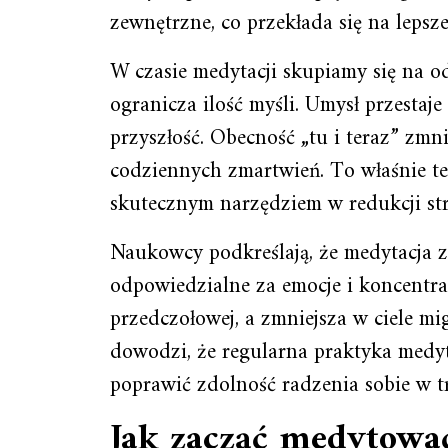
zewnętrzne, co przekłada się na lepsz
W czasie medytacji skupiamy się na o
ogranicza ilość myśli. Umysł przestaje
przyszłość. Obecność „tu i teraz” zmn
codziennych zmartwień. To właśnie ten
skutecznym narzędziem w redukcji str
Naukowcy podkreślają, że medytacja z
odpowiedzialne za emocje i koncentra
przedczołowej, a zmniejsza w ciele m
dowodzi, że regularna praktyka medyt
poprawić zdolność radzenia sobie w t
Jak zacząć medytowa