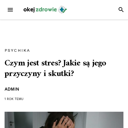
Przejdź
MENU
SZUK
do
treści
PSYCHIKA
Czym jest stres? Jakie są jego
przyczyny i skutki?
ADMIN
1 ROK
TEMU